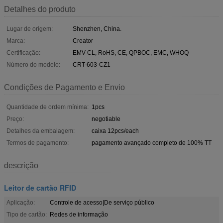
Detalhes do produto
Lugar de origem:
Shenzhen, China.
Marca:
Creator
Certificação:
EMV CL, RoHS, CE, QPBOC, EMC, WHOQ
Número do modelo:
CRT-603-CZ1
Condições de Pagamento e Envio
Quantidade de ordem mínima:
1pcs
Preço:
negotiable
Detalhes da embalagem:
caixa 12pcs/each
Termos de pagamento:
pagamento avançado completo de 100% TT
descrição
Leitor de cartão RFID
Aplicação:
Controle de acesso|De serviço público
Tipo de cartão:
Redes de informação