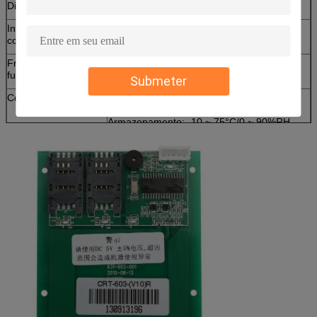
Distância de leitura
70 mm (depende do cartão)
Interface de
RS-232
comunicação
Frequência de
130,56 MHz
funcionamento
Submeter
Condições ambientais
Função: 0 ~ 50°C/0 ~ 90%RH (não
condensante)
Armazenamento: -10 ~ 75°C/0 ~ 90%RH
(não condensante)
Peso
Cerca de 100 g