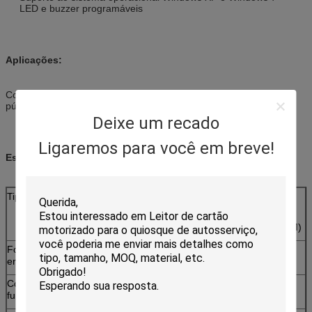
LED e buzzer programáveis
Aplicações:
Controlo de acesso, Educação, Comércio, Governo, Serviços
públicos
Deixe um recado
Ligaremos para você em breve!
Especificações:
Tipo de cartão
Cartão RF:ISO14443 Tipo A&B
Cartão SAM:
ISO7816 T=0,T=1 cartão SAM (2 slots SAM)
Fornecimento de
DC 5V ± 5%
energia
Corrente de
< 150 mA
funcionamento