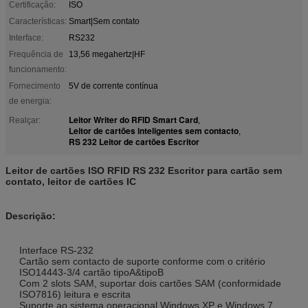
Certificação:
ISO
Características:
Smart|Sem contato
Interface:
RS232
Frequência de
13,56 megahertz|HF
funcionamento:
Fornecimento
5V de corrente contínua
de energia:
Leitor Writer do RFID Smart Card
Realçar:
,
Leitor de cartões inteligentes sem contacto
,
RS 232 Leitor de cartões Escritor
Leitor de cartões ISO RFID RS 232 Escritor para cartão sem
contato, leitor de cartões IC
Descrição:
Interface RS-232
Cartão sem contacto de suporte conforme com o critério
ISO14443-3/4 cartão tipoA&tipoB
Com 2 slots SAM, suportar dois cartões SAM (conformidade
ISO7816) leitura e escrita
Suporte ao sistema operacional Windows XP e Windows 7