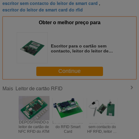
escritor sem contacto do leitor de smart card
,
escritor do leitor de smart card do rfid
Obter o melhor preço para
Escritor para o cartão sem
contacto, leitor do leitor de
cartão do ISO RFID RS 232 de
cartão de IC
Continue
Leitor de cartão RFID
Mais
DEPOSITANDO o
Leitor sem contato
Leitor de cartão
Relaçã
leitor de cartão de
do RFID Smart
sem contacto do
comunica
NFC RFID do ATM
Card
HF RFID, leitor de
contato C
cartão do RF com
CZ7 