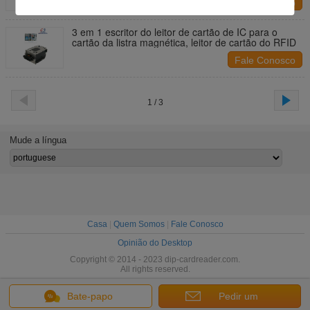
Fale Conosco
3 em 1 escritor do leitor de cartão de IC para o
cartão da listra magnética, leitor de cartão do RFID
Fale Conosco
1 / 3
Mude a língua
Casa
|
Quem Somos
|
Fale Conosco
Opinião do Desktop
Copyright © 2014 - 2023 dip-cardreader.com.
All rights reserved.
Bate-papo
Pedir um