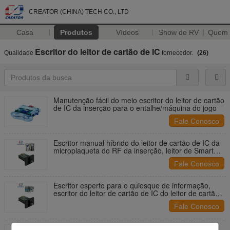
CREATOR (CHINA) TECH CO., LTD
Casa
Produtos
Vídeos
Show de RV
Quem
Escritor do leitor de cartão de IC
Qualidade
fornecedor.
(26)
Manutenção fácil do meio escritor do leitor de cartão
de IC da inserção para o entalhe/máquina do jogo
Fale Conosco
Escritor manual híbrido do leitor de cartão de IC da
microplaqueta do RF da inserção, leitor de Smart
Card da listra magnética
Fale Conosco
Escritor esperto para o quiosque de informação,
escritor do leitor de cartão de IC do leitor de cartão
do RFID
Fale Conosco
Escritor para a máquina do jogo, leitor do leitor de