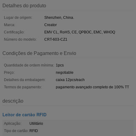
Detalhes do produto
Lugar de origem:
Shenzhen, China.
Marca:
Creator
Certificação:
EMV CL, RoHS, CE, QPBOC, EMC, WHOQ
Número do modelo:
CRT-603-CZ1
Condições de Pagamento e Envio
Quantidade de ordem mínima:
1pcs
Preço:
negotiable
Detalhes da embalagem:
caixa 12pcs/each
Termos de pagamento:
pagamento avançado completo de 100% TT
descrição
Leitor de cartão RFID
Aplicação:
Utilitário
Tipo de cartão:
RFID