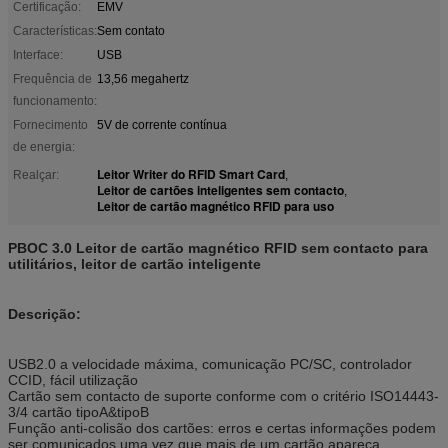
Certificação:
EMV
Características:
Sem contato
Interface:
USB
Frequência de
13,56 megahertz
funcionamento:
Fornecimento
5V de corrente contínua
de energia:
Leitor Writer do RFID Smart Card
Realçar:
,
Leitor de cartões inteligentes sem contacto
,
Leitor de cartão magnético RFID para uso
PBOC 3.0 Leitor de cartão magnético RFID sem contacto para
utilitários, leitor de cartão inteligente
Descrição:
USB2.0 a velocidade máxima, comunicação PC/SC, controlador
CCID, fácil utilização
Cartão sem contacto de suporte conforme com o critério ISO14443-
3/4 cartão tipoA&tipoB
Função anti-colisão dos cartões: erros e certas informações podem
ser comunicados uma vez que mais de um cartão apareça