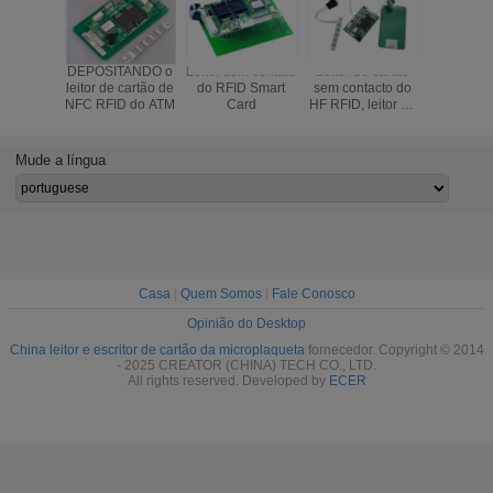
DEPOSITANDO o
Leitor sem contato
Leitor de cartão
Relaçã
leitor de cartão de
do RFID Smart
sem contacto do
comunica
NFC RFID do ATM
Card
HF RFID, leitor de
contato C
cartão do RF com
CZ7 
distância de
veloci
leitura de 70mm
máxim
Mude a língua
módulo 
do leitor d
do R
Casa
|
Quem Somos
|
Fale Conosco
Opinião do Desktop
China leitor e escritor de cartão da microplaqueta
fornecedor. Copyright © 2014
- 2025 CREATOR (CHINA) TECH CO., LTD.
All rights reserved. Developed by
ECER