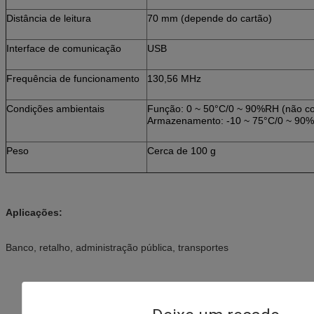
Distância de leitura
70 mm (depende do cartão)
Interface de comunicação
USB
Frequência de funcionamento
130,56 MHz
Condições ambientais
Função: 0 ~ 50°C/0 ~ 90%RH (não c
Armazenamento: -10 ~ 75°C/0 ~ 90%
Peso
Cerca de 100 g
Aplicações:
Banco, retalho, administração pública, transportes