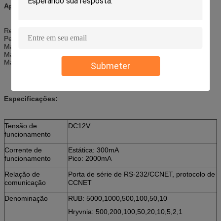
Aplicações:
Recarregando a máquina
Petroleiro
Máquina de venda automática automática
Máquina do jogo
Máquina do pagamento do autosserviço
Submeter
Especificações:
Tensão de
DC12V
funcionamento
Corrente de
Estática: 300mA
funcionamento
Pico: 2000mA
Relação de
Porta de série de RS-232/CCNET, protocolo de
comunicação
CCNET
Denominação
RUB: 5000,1000,500,100,50,10
Hryvnia: 500,200,100,50,20,10,5,2,1