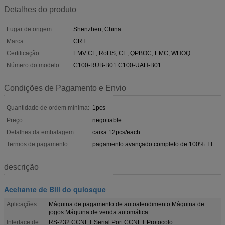
Detalhes do produto
Lugar de origem:
Shenzhen, China.
Marca:
CRT
Certificação:
EMV CL, RoHS, CE, QPBOC, EMC, WHOQ
Número do modelo:
C100-RUB-B01 C100-UAH-B01
Condições de Pagamento e Envio
Quantidade de ordem mínima:
1pcs
Preço:
negotiable
Detalhes da embalagem:
caixa 12pcs/each
Termos de pagamento:
pagamento avançado completo de 100% TT
descrição
Aceitante de Bill do quiosque
Aplicações:
Máquina de pagamento de autoatendimento Máquina de
jogos Máquina de venda automática
Interface de
RS-232 CCNET Serial Port CCNET Protocolo