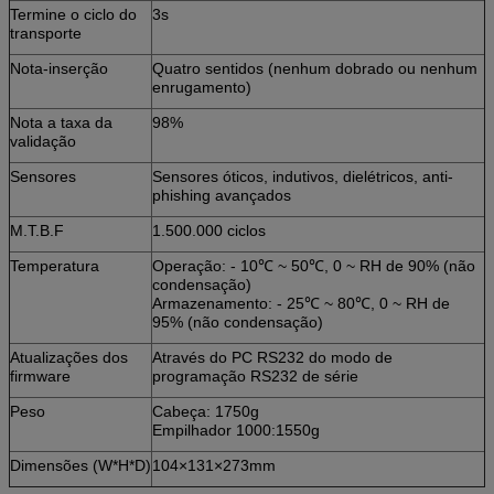
Termine o ciclo do
3s
transporte
Nota-inserção
Quatro sentidos (nenhum dobrado ou nenhum
enrugamento)
Nota a taxa da
98%
validação
Sensores
Sensores óticos, indutivos, dielétricos, anti-
phishing avançados
M.T.B.F
1.500.000 ciclos
Temperatura
Operação: - 10℃ ~ 50℃, 0 ~ RH de 90% (não
condensação)
Armazenamento: - 25℃ ~ 80℃, 0 ~ RH de
95% (não condensação)
Atualizações dos
Através do PC RS232 do modo de
firmware
programação RS232 de série
Peso
Cabeça: 1750g
Empilhador 1000:1550g
Dimensões (W*H*D)
104×131×273mm