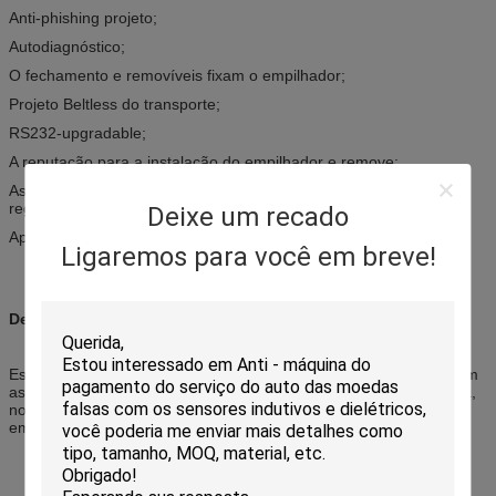
Anti-phishing projeto;
Autodiagnóstico;
O fechamento e removíveis fixam o empilhador;
Projeto Beltless do transporte;
RS232-upgradable;
A reputação para a instalação do empilhador e remove;
As notas coletivas no empilhador são seguidas sempre com um
registro;
Deixe um recado
Apoio para detectar notas alteradas
Ligaremos para você em breve!
Descrição:
Este é um estojo compacto e um aceitante integrado da conta com
as funções de auto-calibração avançada, denominação detectada,
notas anticontrafacção, anti-phishing, lockable/removível fixe o
empilhador e auto-seguimento running do estado.