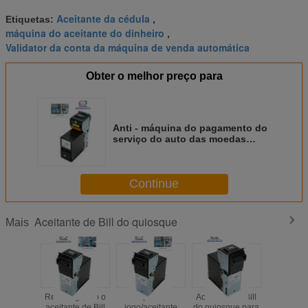
Aceitante da cédula
Etiquetas:
,
máquina do aceitante do dinheiro
,
Validator da conta da máquina de venda automática
Obter o melhor preço para
Anti - máquina do pagamento do
serviço do auto das moedas
falsas com os sensores
indutivos e dielétricos
Continue
Aceitante de Bill do quiosque
Mais
Recarregando o
Máquina do
Aceitante de Bill
Smart int
aceitante de Bill
jogo/aceitante
do quiosque para
aceitante 