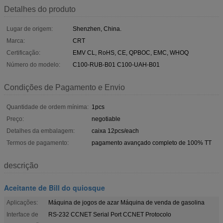
Detalhes do produto
Lugar de origem:
Shenzhen, China.
Marca:
CRT
Certificação:
EMV CL, RoHS, CE, QPBOC, EMC, WHOQ
Número do modelo:
C100-RUB-B01 C100-UAH-B01
Condições de Pagamento e Envio
Quantidade de ordem mínima:
1pcs
Preço:
negotiable
Detalhes da embalagem:
caixa 12pcs/each
Termos de pagamento:
pagamento avançado completo de 100% TT
descrição
Aceitante de Bill do quiosque
Aplicações:
Máquina de jogos de azar Máquina de venda de gasolina
Interface de
RS-232 CCNET Serial Port CCNET Protocolo