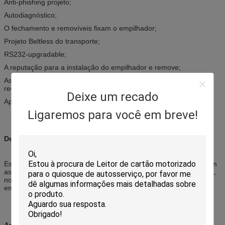
Anti-phishing projeto;
Autodiagnóstico;
O fechamento e removíveis fixam o empilhador;
Projeto Beltless do transporte;
RS232-upgradable;
A reputação para a instalação do empilhador e remove;
As notas coletivas no empilhador são seguidas sempre com um
registro;
Deixe um recado
Apoio para detectar notas alteradas
Ligaremos para você em breve!
Descrição:
Este é um estojo compacto e um aceitante integrado da conta com
as funções de auto-calibração avançada, denominação detectada,
notas anticontrafacção, anti-phishing, lockable/removível fixe o
empilhador e auto-seguimento running do estado.
Aplicações: