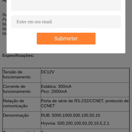
Recarregando a máquina
Petroleiro
Máquina de venda automática automática
Máquina do jogo
Máquina do pagamento do autosserviço
Submeter
Especificações:
Tensão de
DC12V
funcionamento
Corrente de
Estática: 300mA
funcionamento
Pico: 2000mA
Relação de
Porta de série de RS-232/CCNET, protocolo de
comunicação
CCNET
Denominação
RUB: 5000,1000,500,100,50,10
Hryvnia: 500,200,100,50,20,10,5,2,1