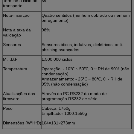
Termine o ciclo do
3s
transporte
Nota-inserção
Quatro sentidos (nenhum dobrado ou nenhum
enrugamento)
Nota a taxa da
98%
validação
Sensores
Sensores óticos, indutivos, dielétricos, anti-
phishing avançados
M.T.B.F
1.500.000 ciclos
Temperatura
Operação: - 10℃ ~ 50℃, 0 ~ RH de 90% (não
condensação)
Armazenamento: - 25℃ ~ 80℃, 0 ~ RH de
95% (não condensação)
Atualizações dos
Através do PC RS232 do modo de
firmware
programação RS232 de série
Peso
Cabeça: 1750g
Empilhador 1000:1550g
Dimensões (W*H*D)
104×131×273mm