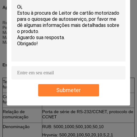
Aplicações:
Recarregando a máquina
Petroleiro
Máquina de venda automática automática
Máquina do jogo
Máquina do pagamento do auto-serviço
Especificações:
Tensão de
DC12V
funcionamento
Submeter
Corrente de
Estática: 300mA
funcionamento
Pico: 2000mA
Relação de
Porta de série de RS-232/CCNET, protocolo de
comunicação
CCNET
Denominação
RUB: 5000,1000,500,100,50,10
Hryvnia: 500,200,100,50,20,10,5,2,1