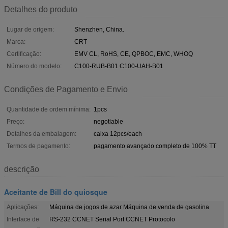
Detalhes do produto
Lugar de origem:
Shenzhen, China.
Marca:
CRT
Certificação:
EMV CL, RoHS, CE, QPBOC, EMC, WHOQ
Número do modelo:
C100-RUB-B01 C100-UAH-B01
Condições de Pagamento e Envio
Quantidade de ordem mínima:
1pcs
Preço:
negotiable
Detalhes da embalagem:
caixa 12pcs/each
Termos de pagamento:
pagamento avançado completo de 100% TT
descrição
Aceitante de Bill do quiosque
Aplicações:
Máquina de jogos de azar Máquina de venda de gasolina
Interface de
RS-232 CCNET Serial Port CCNET Protocolo