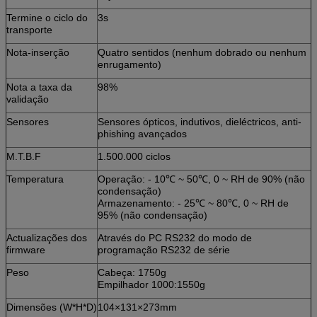
Termine o ciclo do
3s
transporte
Nota-inserção
Quatro sentidos (nenhum dobrado ou nenhum
enrugamento)
Nota a taxa da
98%
validação
Sensores
Sensores ópticos, indutivos, dieléctricos, anti-
phishing avançados
M.T.B.F
1.500.000 ciclos
Temperatura
Operação: - 10℃ ~ 50℃, 0 ~ RH de 90% (não
condensação)
Armazenamento: - 25℃ ~ 80℃, 0 ~ RH de
95% (não condensação)
Actualizações dos
Através do PC RS232 do modo de
firmware
programação RS232 de série
Peso
Cabeça: 1750g
Empilhador 1000:1550g
Dimensões (W*H*D)
104×131×273mm