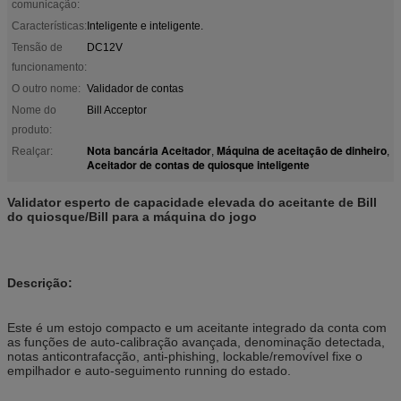
comunicação:
Características:
Inteligente e inteligente.
Tensão de
DC12V
funcionamento:
O outro nome:
Validador de contas
Nome do
Bill Acceptor
produto:
Nota bancária Aceitador
Máquina de aceitação de dinheiro
Realçar:
,
,
Aceitador de contas de quiosque inteligente
Validator esperto de capacidade elevada do aceitante de Bill
do quiosque/Bill para a máquina do jogo
Descrição:
Este é um estojo compacto e um aceitante integrado da conta com
as funções de auto-calibração avançada, denominação detectada,
notas anticontrafacção, anti-phishing, lockable/removível fixe o
empilhador e auto-seguimento running do estado.