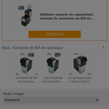
Validator esperto de capacidade
elevada do aceitante de Bill do
quiosque/Bill para a máquina do
jogo
Continue
Aceitante de Bill do quiosque
Mais
Recarregando o
Máquina do
Aceitante de Bill
Smart int
aceitante de Bill
jogo/aceitante
do quiosque para
aceitante 
da máquina,
com protocolo de
o rublo e Hryvnia,
do quios
aceitante de Bill
CCNET, aceitante
aceitante de Bill
rublo/Hryv
da porta de série
esperto Bill do
do petroleiro com
Auto-Cali
da máquina
quiosque de Bill
DC12V
Mude a língua
CCNET do jogo