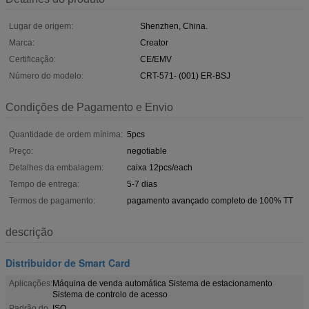
Lugar de origem:
Shenzhen, China.
Marca:
Creator
Certificação:
CE/EMV
Número do modelo:
CRT-571- (001) ER-BSJ
Condições de Pagamento e Envio
Quantidade de ordem mínima:
5pcs
Preço:
negotiable
Detalhes da embalagem:
caixa 12pcs/each
Tempo de entrega:
5-7 dias
Termos de pagamento:
pagamento avançado completo de 100% TT
descrição
Distribuidor de Smart Card
Aplicações:
Máquina de venda automática Sistema de estacionamento
Sistema de controlo de acesso
Padrão do
ISO