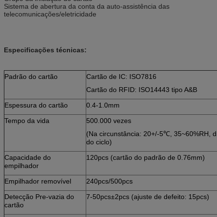
Sistema de abertura da conta da auto-assistência das
telecomunicações/eletricidade
Especificações técnicas:
Padrão do cartão
Cartão de IC: ISO7816
Cartão do RFID: ISO14443 tipo A&B
Espessura do cartão
0.4-1.0mm
Tempo da vida
500.000 vezes
(Na circunstância: 20+/-5℃, 35~60%RH, d
do ciclo)
Capacidade do
120pcs (cartão do padrão de 0.76mm)
empilhador
Empilhador removível
240pcs/500pcs
Detecção Pre-vazia do
7-50pcs±2pcs (ajuste de defeito: 15pcs)
cartão