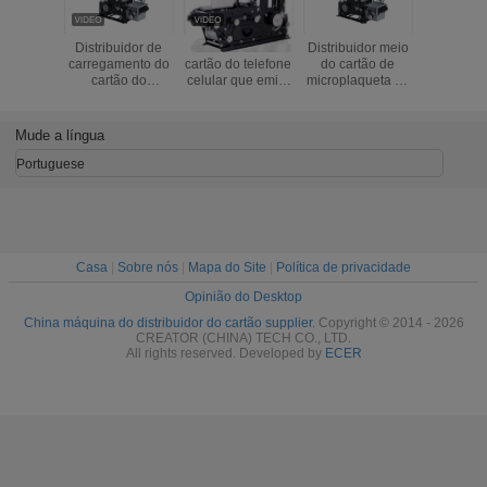
Distribuidor de
Distribuidor do
Distribuidor meio
Cartão m
carregamento do
cartão do telefone
do cartão de
quiosq
cartão do
celular que emite
microplaqueta do
distribui
quiosque do
a máquina com o
varredor de 1/2
cartão de 
telefone celular
código de barras
SIM Card
emite a 
com o código de
da leitura do
Dispenser With
Mude a língua
barras que lê a
varredor do
Barcode,
função
código de barras
distribuidor do
Portuguese
cartão de IC,
distribuidor do
cartão do motor
Casa
|
Sobre nós
|
Mapa do Site
|
Política de privacidade
Opinião do Desktop
China máquina do distribuidor do cartão supplier.
Copyright © 2014 - 2026
CREATOR (CHINA) TECH CO., LTD.
All rights reserved. Developed by
ECER