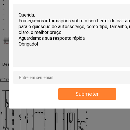
Desenho da estrutura do anexo 3. do empilhador removível
Submeter