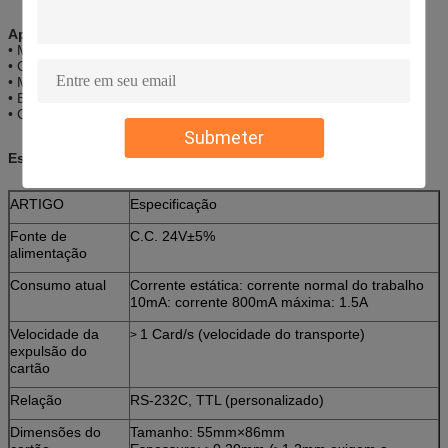
Aplicações:
• Máquina de venda automática automática
• Cartão da estrada que emite o sistema
• Metro e emissão do cartão do transporte público
• Bilhete que vende o sistema
• Cartão pagado antecipadamente que vende o sistema
Submeter
Especificações:
ARTIGO
Especificação
Fonte de
C.C. 24V±5%
alimentação
Consumo atual
Corrente estática: corrente normal do trabalho
10mA: corrente 800mA máxima: 1.5A
Velocidade da
1 Card/s (velocidade do transporte)
>
expulsão do
cartão
Relação
RS-232C, TTL (personalizado)
Dimensões do
Tamanho: 55mm×86mm