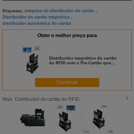
máquina do distribuidor do cartão
Etiquetas:
,
Distribuidor do cartão magnético
,
distribuidor automático do cartão
Obter o melhor preço para
Distribuidor magnético do cartão
do RFID com o Pre-Cartão que
dispensa para o sistema de
estacionamento
Continue
Distribuidor do cartão do RFID
Mais
Distribuidor alto
Distribuidor
Contato/distribuidor
Sistem