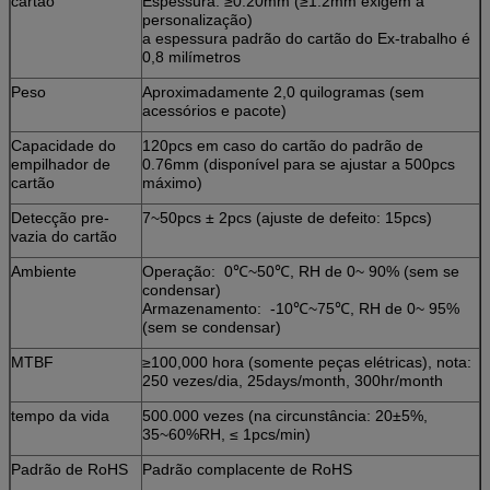
cartão
Espessura: ≥0.20mm (≥1.2mm exigem a
personalização)
a espessura padrão do cartão do Ex-trabalho é
0,8 milímetros
Peso
Aproximadamente 2,0 quilogramas (sem
acessórios e pacote)
Capacidade do
120pcs em caso do cartão do padrão de
empilhador de
0.76mm (disponível para se ajustar a 500pcs
cartão
máximo)
Detecção pre-
7~50pcs ± 2pcs (ajuste de defeito: 15pcs)
vazia do cartão
Ambiente
Operação: 0℃~50℃, RH de 0~ 90% (sem se
condensar)
Armazenamento: -10℃~75℃, RH de 0~ 95%
(sem se condensar)
MTBF
≥100,000 hora (somente peças elétricas), nota:
250 vezes/dia, 25days/month, 300hr/month
tempo da vida
500.000 vezes (na circunstância: 20±5%,
35~60%RH, ≤ 1pcs/min)
Padrão de RoHS
Padrão complacente de RoHS