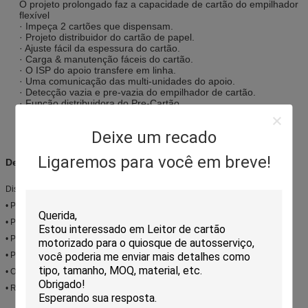
O projeto prolongado faz a capacidade de cartão do empilhador
flexível
· Impeça 2 cartões que dispensam.
· Projeto distribuidor do cartão de papel.
· Ajuste fácil da espessura do cartão.
· Carga & manutenção fáceis do cartão.
· O ISP do apoio transfere em linha.
· Uma comunicação das multi-unidades do apoio.
· Detecção vazia e pre-vazia do empilhador de cartão.
· Função distribuidora do Pre-Cartão.
· Ferro-Bloco disponível para caber.
· Complacente padrão de RoHS.
Deixe um recado
Ligaremos para você em breve!
Descrição:
Distribuidor do cartão CRT-541
• Projeto fixado diferença da saída contra a alimentação do cartão duplo
• Pre-emitindo capacidades para acelerar a emissão da velocidade
• Projeto original dos expedidores do cartão de papel
• Projeto especial para o leitor de protecção do objeto estrangeiro
• O projeto prolongado faz a capacidade de cartão do empilhador flexível
• RoHs complacente