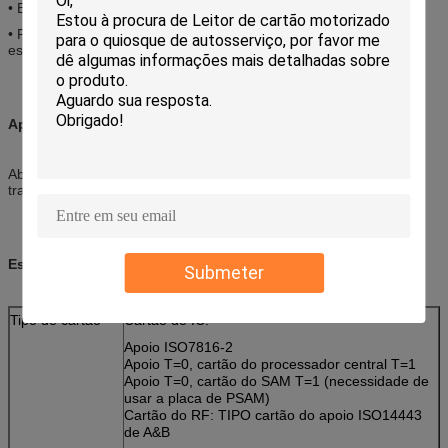
• EMV certificado
• Projeto especial do defletor para o leitor de protecção do objeto
estrangeiro
Aplicações:
Abasteça dispensar, jogo, o governo, sistema de estacionamento,
transporte AFC, utilidade
Especificações:
Submeter
Tipo de cartão
Cartão de IC:
Apoio ISO7816-2
Apoio T=0, cartão do processador central T=1
Apoio T=0, cartão do SAM T=1 (necessidade de
usar a placa de PSAM)
Cartão do RF: TIPO cartão do apoio ISO14443
de A&B