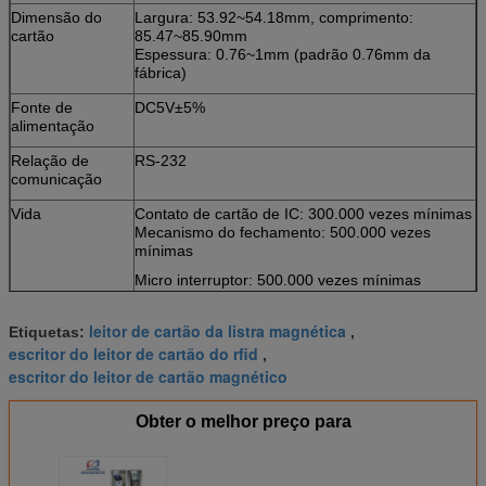
Dimensão do
Largura: 53.92~54.18mm, comprimento:
cartão
85.47~85.90mm
Espessura: 0.76~1mm (padrão 0.76mm da
fábrica)
Fonte de
DC5V±5%
alimentação
Relação de
RS-232
comunicação
Vida
Contato de cartão de IC: 300.000 vezes mínimas
Mecanismo do fechamento: 500.000 vezes
mínimas
Micro interruptor: 500.000 vezes mínimas
M.T.B.F
100.000 horas (componentes eletrônicos
>
leitor de cartão da listra magnética
Etiquetas:
,
somente)
escritor do leitor de cartão do rfid
,
Circunstâncias
Operação: 0℃~50℃/0 ~ RH de 90% (não
escritor do leitor de cartão magnético
ambientais
condensação)
Armazenamento: - 25℃~80℃/0 ~ RH de 95%
Obter o melhor preço para
(não condensação)
Peso
Sobre 240g