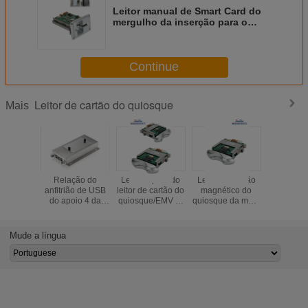
Leitor manual de Smart Card do
mergulho da inserção para o
combustível que dispensa, C.C.
5V do leitor de cartão híbrido
Continue
Leitor de cartão do quiosque
Mais
Relação do
Leitor rápido do
Leitor de cartão
Leitor de
anfitrião de USB
leitor de cartão do
magnético do
do leitor d
do apoio 4 da
quiosque/EMV IC
quiosque da meia
do quios
C.C. 12V do leitor
Smart Card com
inserção/leitor
pagament
de cartão CRT-
relação de RS
cartão híbrido do
do serviço
603-G do
232
mergulho RFID
do ISO/
Mude a língua
quiosque do
para o Payphone
metro de RFID/IC