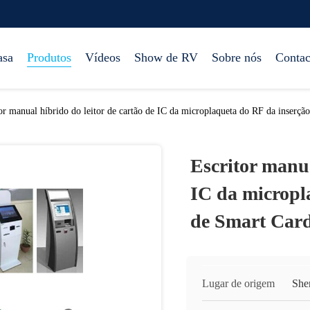
asa
Produtos
Vídeos
Show de RV
Sobre nós
Contac
or manual híbrido do leitor de cartão de IC da microplaqueta do RF da inserção
Escritor manua
IC da micropla
de Smart Card
Lugar de origem
She