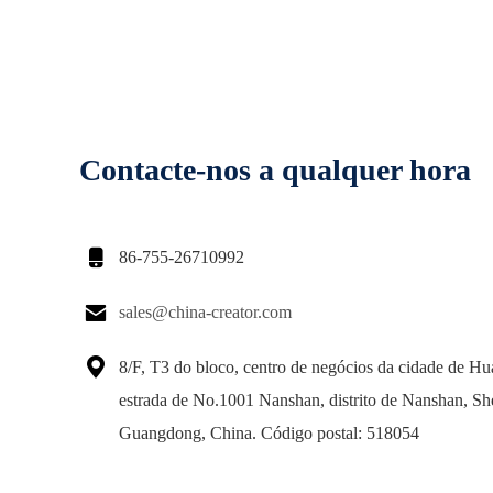
Contacte-nos a qualquer hora

86-755-26710992

sales@china-creator.com

8/F, T3 do bloco, centro de negócios da cidade de Hua
estrada de No.1001 Nanshan, distrito de Nanshan, S
Guangdong, China. Código postal: 518054