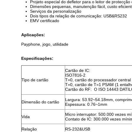
Projeto especial do defletor para o leitor de protecção
Dimensões pequenas, manutenção fácil, custo eficien
Serviços da personalização
Dois tipos da relação de comunicação: USB&RS232
EMV certificado
Aplicações:
Payphone, jogo, utilidade
Especificações:
Cartão de IC:
ISO7816-2
Tipo de cartão
T=0, cartão do processador central
T=0, cartão de T=1 PSAM (1 ental
Cartão do RF: O ISO 14443 DATIL
Largura: 53.92~54.18mm, comprim
Dimensão do cartão
Espessura: 0.76~1mm
Micro interruptor: 500.000 vezes 
Vida
Contato de IC: 300.000 vezes míni
Relação
RS-232&USB