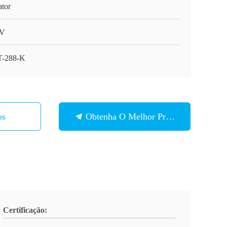
ator
V
-288-K
os
Obtenha O Melhor Preço
Certificação: