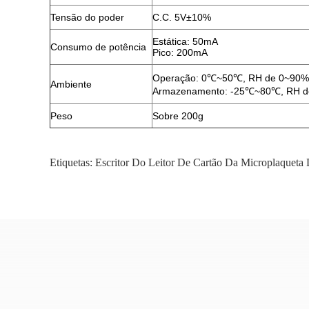
Tensão do poder
C.C. 5V±10%
Estática: 50mA
Consumo de potência
Pico: 200mA
Operação: 0℃~50℃, RH de 0~90% 
Ambiente
Armazenamento: -25℃~80℃, RH d
Peso
Sobre 200g
Etiquetas:
Escritor Do Leitor De Cartão Da Microplaqueta