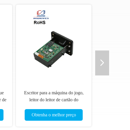
que
Escritor para a máquina do jogo,
r de
leitor do leitor de cartão do
o do
processador central de IC do ATM
Smart Card
Obtenha o melhor preço