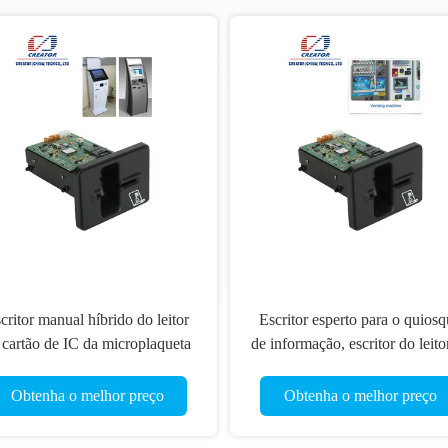
critor manual híbrido do leitor
Escritor esperto para o quios
 cartão de IC da microplaqueta
de informação, escritor do leito
RF da inserção, leitor de Smart
cartão de IC do leitor de cartã
Card da listra magnética
RFID
Obtenha o melhor preço
Obtenha o melhor preço