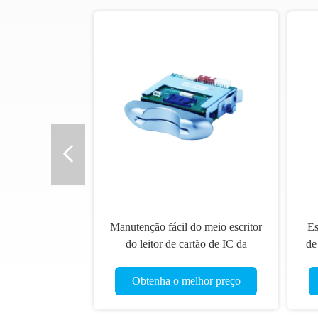
Manutenção fácil do meio escritor
Es
do leitor de cartão de IC da
de
inserção para o entalhe/máquina
do 
do jogo
Obtenha o melhor preço