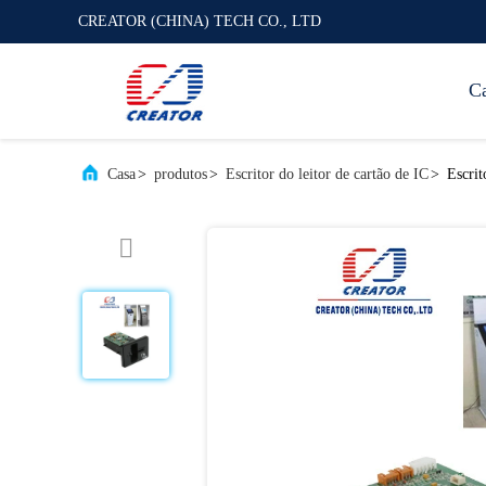
CREATOR (CHINA) TECH CO., LTD
C
Casa
>
produtos
>
Escritor do leitor de cartão de IC
>
Escrit