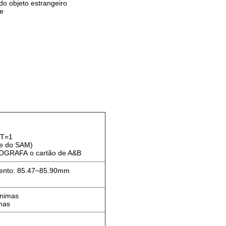
 do objeto estrangeiro
te
 T=1
he do SAM)
OGRAFA o cartão de A&B
ento: 85.47~85.90mm
mínimas
mas