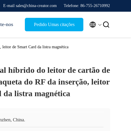
E-mail sales@china-creator.com
Telefone: 86-755-26710992


te-nos
Pedido Umas citações
, leitor de Smart Card da listra magnética
l híbrido do leitor de cartão de
queta do RF da inserção, leitor
 da listra magnética
nzhen, China.