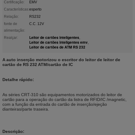
Certificação:
EMV
Características:
esperto
Relação:
RS232
fonte de
C.C. 12V
alimentação:
Leitor de cartões inteligentes
Realçar:
,
Leitor de cartões inteligentes emv
,
Leitor de cartões de ATM RS 232
A auto inserção motorizou o escritor do leitor de leitor de
cartão de RS 232 ATM/cartão de IC
Detalhe rápido:
As séries CRT-310 são equipamentos motorizados do leitor de
cartão para a operação do cartão da listra de RFID/IC /magnetic,
com a função da entrada do cartão de inserção/ejeção
dianteiras/parte traseira.
Descrição: