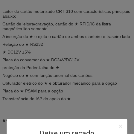
Leitor de cartão motorizado CRT-310 com características principais
abaixo:
Cartão de leitura/gravação, cartão do ★ RFID/IC da listra
magnética lido somente
A inserção do ★ e ejeta o cartão de ambos dianteiro e traseiro lado
Relação do ★ RS232
★ DC12V ±5%
Placa do conversor do ★ DC24V/DC12V
proteção da Poder-falha do ★
Negócio do ★ com função anormal dos cartões
Obturador elétrico do ★ e obturador mecânico para a opção
Placa do ★ PSAM para a opção
Transferência do IAP do apoio do ★
Aplicações:
Deixe um recado