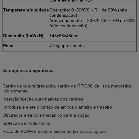
<1>
Temperatura/umidade
Operação: 0~50℃/0 ~ RH de 90% (não
condensação)
Armazenamento: - 20~70℃/0 ~ RH de 90%
(não condensação)
Dimensão (LxWxH)
148x86x48mm
Peso
410g aproximado
Vantagens competitivas:
Cartão de leitura/gravação, cartão de RFID/IC da listra magnética
lido somente.
Inserção/ejeção automáticas dos cartões
Introduza e ejete o cartão de ambos dianteiro e traseiro
Obturador elétrico e mecânico para a opção
proteção da Poder-falha
Placa de PSAM e diodo emissor de luz para a opção