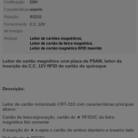
Certificação:
EMV
Características:
esperto
Relação:
RS232
Fornecimento
C.C. 12V
de energia:
Leitor de cartões magnéticos
Realçar:
,
Leitor de cartão da listra magnética
,
Leitor de cartão magnético RFID inserido
Leitor de cartão magnético com placa de PSAM, leitor da
inserção da C.C. 12V RFID de cartão do quiosque
Descrição:
Leitor de cartão motorizado CRT-310 com características principais
abaixo:
Cartão de leitura/gravação, cartão do ★ RFID/IC da listra
magnética lido somente
A inserção do ★ e ejeta o cartão de ambos dianteiro e traseiro lado
Relação do ★ RS232