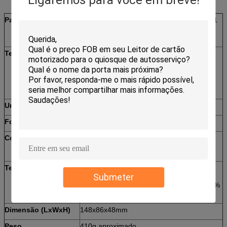
Ligaremos para você em breve!
Padrão do cartão
Cartão magnético: ISO7810 ID-1, ISO7811
Cartão de IC: ISO7816-2
Cartão do RF: ISO14443 TIPO A&B
Tempo da vida
Cabeça magnética: 500.000 passagens
Contato de cartão de IC: 300.000
passagens
Motor: 300.000 passagens
Uma comunicação
Relação RS232
Fonte de alimentação
DC12V±5%
Consumo atual
Corrente estática: 110mA
Corrente máxima:
<1>
Temperatura/umidade
Operação: 0~50℃/0 ~ RH de 90% (não
Submeter
condensação)
Armazenamento: - 20~70℃/0 ~ RH de 90%
(não condensação)
Dimensão (LxWxH)
148x86x48mm
Peso
410g aproximado