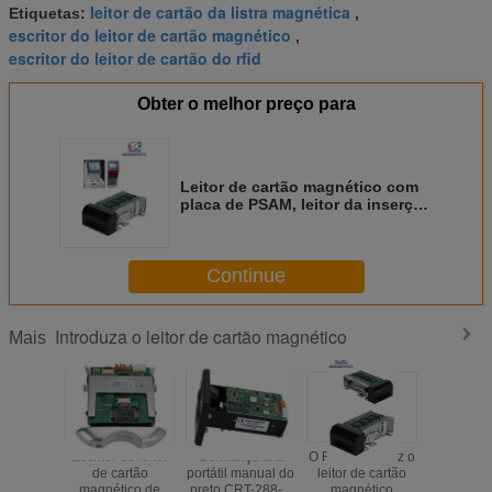
leitor de cartão da listra magnética
Etiquetas:
,
escritor do leitor de cartão magnético
,
escritor do leitor de cartão do rfid
Obter o melhor preço para
Leitor de cartão magnético com
placa de PSAM, leitor da inserção
da C.C. 12V RFID de cartão do
quiosque
Continue
Introduza o leitor de cartão magnético
Mais
Escritor do leitor
Confiança alta
O RFID introduz o
Leitor de
de cartão
portátil manual do
leitor de cartão
magné
magnético de
preto CRT-288-K
magnético
motoriza