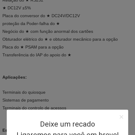
★ DC12V ±5%
Placa do conversor do ★ DC24V/DC12V
proteção da Poder-falha do ★
Negócio do ★ com função anormal dos cartões
Obturador elétrico do ★ e obturador mecânico para a opção
Placa do ★ PSAM para a opção
Transferência do IAP do apoio do ★
Aplicações:
Terminais do quiosque
Sistemas de pagamento
Terminais do controlo de acessos
Deixe um recado
Especificações: