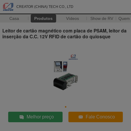
CREATOR (CHINA) TECH CO., LTD
Casa
Produtos
Vídeos
Show de RV
Quem
Leitor de cartão magnético com placa de PSAM, leitor da
inserção da C.C. 12V RFID de cartão do quiosque
Melhor preço
Fale Conosco