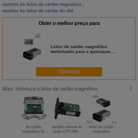
escritor do leitor de cartão magnético
,
escritor do leitor de cartão do rfid
Obter o melhor preço para
Leitor de cartão magnético
motorizado para o quiosque,
leitor da inserção de Smart Card
com relação RS232
Continue
Introduza o leitor de cartão magnético
Mais
Escritor do leitor
Confiança alta
O RFID introduz o
Leitor de
de cartão
portátil manual do
leitor de cartão
magné
magnético de
preto CRT-288-K
magnético
motoriza
DC5V, leitor de
do leitor de cartão
inser