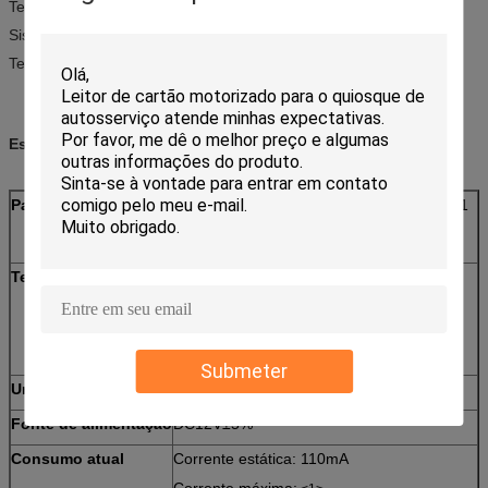
Terminais do quiosque
Sistemas de pagamento
Terminais do controlo de acessos
Especificações:
Padrão do cartão
Cartão magnético: ISO7810 ID-1, ISO7811
Cartão de IC: ISO7816-2
Cartão do RF: ISO14443 TIPO A&B
Tempo da vida
Cabeça magnética: 500.000 passagens
Contato de cartão de IC: 300.000
passagens
Motor: 300.000 passagens
Submeter
Uma comunicação
Relação RS232
Fonte de alimentação
DC12V±5%
Consumo atual
Corrente estática: 110mA
Corrente máxima: