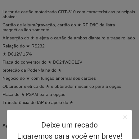
Leitor de cartão motorizado CRT-310 com características principais
abaixo:
Cartão de leitura/gravação, cartão do ★ RFID/IC da listra
magnética lido somente
A inserção do ★ e ejeta o cartão de ambos dianteiro e traseiro lado
Relação do ★ RS232
★ DC12V ±5%
Placa do conversor do ★ DC24V/DC12V
proteção da Poder-falha do ★
Negócio do ★ com função anormal dos cartões
Obturador elétrico do ★ e obturador mecânico para a opção
Placa do ★ PSAM para a opção
Transferência do IAP do apoio do ★
Deixe um recado
Aplicações:
Ligaremos para você em breve!