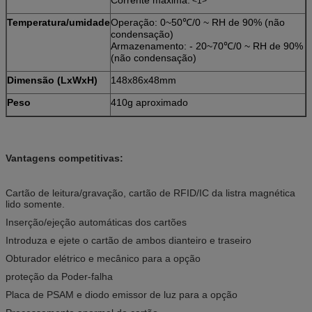
<1>
Temperatura/umidade
Operação: 0~50℃/0 ~ RH de 90% (não
condensação)
Armazenamento: - 20~70℃/0 ~ RH de 90%
(não condensação)
Dimensão (LxWxH)
148x86x48mm
Peso
410g aproximado
Vantagens competitivas:
Cartão de leitura/gravação, cartão de RFID/IC da listra magnética
lido somente.
Inserção/ejeção automáticas dos cartões
Introduza e ejete o cartão de ambos dianteiro e traseiro
Obturador elétrico e mecânico para a opção
proteção da Poder-falha
Placa de PSAM e diodo emissor de luz para a opção