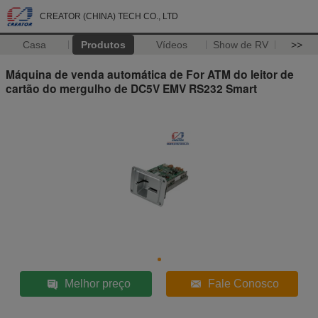
CREATOR (CHINA) TECH CO., LTD
Casa
Produtos
Vídeos
Show de RV
>>
Máquina de venda automática de For ATM do leitor de
cartão do mergulho de DC5V EMV RS232 Smart
Melhor preço
Fale Conosco