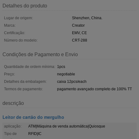
Detalhes do produto
Lugar de origem:
Shenzhen, China.
Marca:
Creator
Certificação:
EMV, CE
Número do modelo:
CRT-288
Condições de Pagamento e Envio
Quantidade de ordem mínima:
1pcs
Preço:
negotiable
Detalhes da embalagem:
caixa 12pcs/each
Termos de pagamento:
pagamento avançado completo de 100% TT
descrição
Leitor de cartão do mergulho
aplicação:
ATM|Máquina de venda automática|Quiosque
Tipo de
RFID|IC