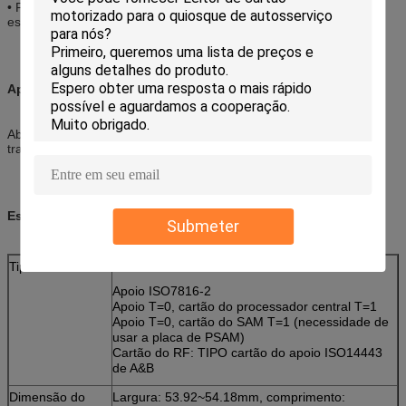
• Projeto especial do defletor para o leitor de protecção do objeto
estrangeiro
Aplicações:
Abasteça dispensar, jogo, o governo, sistema de estacionamento,
transporte AFC, utilidade
Especificações:
Submeter
Tipo de cartão
Cartão de IC:
Apoio ISO7816-2
Apoio T=0, cartão do processador central T=1
Apoio T=0, cartão do SAM T=1 (necessidade de
usar a placa de PSAM)
Cartão do RF: TIPO cartão do apoio ISO14443
de A&B
Dimensão do
Largura: 53.92~54.18mm, comprimento: