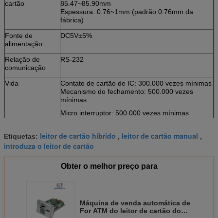
cartão
85.47~85.90mm
Espessura: 0.76~1mm (padrão 0.76mm da
fábrica)
Fonte de
DC5V±5%
alimentação
Relação de
RS-232
comunicação
Vida
Contato de cartão de IC: 300.000 vezes mínimas
Mecanismo do fechamento: 500.000 vezes
mínimas
Micro interruptor: 500.000 vezes mínimas
M.T.B.F
100.000 horas (componentes eletrônicos
>
leitor de cartão híbrido
leitor de cartão manual
Etiquetas:
,
,
somente)
introduza o leitor de cartão
Circunstâncias
Operação: 0℃~50℃/0 ~ RH de 90% (não
ambientais
condensação)
Obter o melhor preço para
Armazenamento: - 25℃~80℃/0 ~ RH de 95%
(não condensação)
Peso
Sobre 240g
Máquina de venda automática de
For ATM do leitor de cartão do