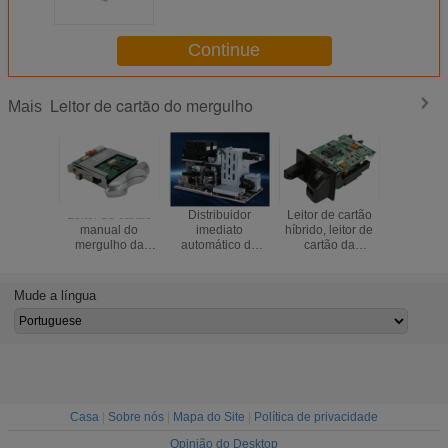
mergulho de DC5V EMV RS232
Smart
Continue
Leitor de cartão do mergulho
Mais
Leitor de cartão
Distribuidor
Leitor de cartão
Leitor de
manual do
imediato
híbrido, leitor de
magnéti
mergulho da
automático do
cartão da
função
inserção
cartão, máquina
microplaqueta do
fecham
da
leitor de cartão do
personalização
mergulho, leitor
Mude a língua
do cartão
de cartão manual
da inserção, leitor
de cartão do RFID
Casa
|
Sobre nós
|
Mapa do Site
|
Política de privacidade
Opinião do Desktop