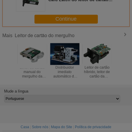
EMV do mergulho do RF Smart
Card
Continue
Leitor de cartão do mergulho
Mais
Leitor de cartão
Distribuidor
Leitor de cartão
Leitor de
manual do
imediato
híbrido, leitor de
magnéti
mergulho da
automático do
cartão da
função
inserção
cartão, máquina
microplaqueta do
fecham
da
leitor de cartão do
personalização
mergulho, leitor
Mude a língua
do cartão
de cartão manual
da inserção, leitor
de cartão do RFID
Casa
|
Sobre nós
|
Mapa do Site
|
Política de privacidade