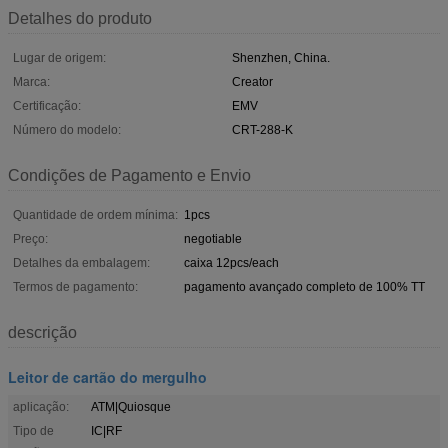
Detalhes do produto
Lugar de origem:
Shenzhen, China.
Marca:
Creator
Certificação:
EMV
Número do modelo:
CRT-288-K
Condições de Pagamento e Envio
Quantidade de ordem mínima:
1pcs
Preço:
negotiable
Detalhes da embalagem:
caixa 12pcs/each
Termos de pagamento:
pagamento avançado completo de 100% TT
descrição
Leitor de cartão do mergulho
aplicação:
ATM|Quiosque
Tipo de
IC|RF