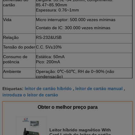
cartão
85.47~85.90mm
Espessura: 0.76~1mm
Vida
Micro interruptor: 500.000 vezes mínimas
Contato de IC: 300.000 vezes mínimas
Relação
RS-232&USB
Tensão do poder
C.C. 5V±10%
Consumo de
Estática: 50mA
potência
Pico: 200mA
Ambiente
Operação: 0℃~50℃, RH de 0~90% (não
condensação)
Armazenamento: -25℃~80℃, RH de 0~95% (não
condensação)
leitor de cartão híbrido
leitor de cartão manual
Etiquetas:
,
,
introduza o leitor de cartão
Peso
Sobre 200g
Obter o melhor preço para
Leitor híbrido magnético With
Card Latch do leitor de cartão