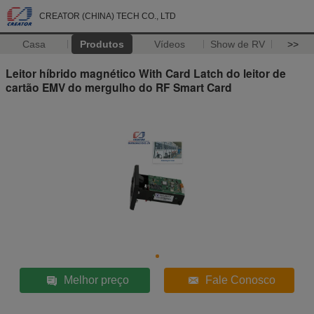
CREATOR (CHINA) TECH CO., LTD
Casa
Produtos
Vídeos
Show de RV
>>
Leitor híbrido magnético With Card Latch do leitor de
cartão EMV do mergulho do RF Smart Card
Melhor preço
Fale Conosco