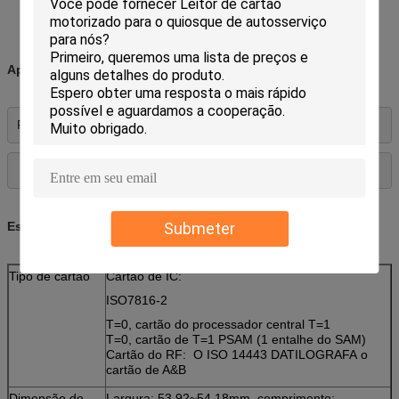
EMV certificado
Aplicações:
Payphone, jogo, utilidade
Submeter
Especificações:
Tipo de cartão
Cartão de IC:
ISO7816-2
T=0, cartão do processador central T=1
T=0, cartão de T=1 PSAM (1 entalhe do SAM)
Cartão do RF: O ISO 14443 DATILOGRAFA o
cartão de A&B
Dimensão do
Largura: 53.92~54.18mm, comprimento: