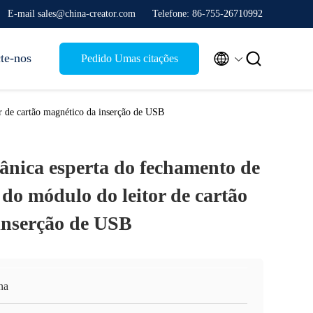
E-mail sales@china-creator.com
Telefone: 86-755-26710992


te-nos
Pedido Umas citações
 de cartão magnético da inserção de USB
ânica esperta do fechamento de
o módulo do leitor de cartão
inserção de USB
na