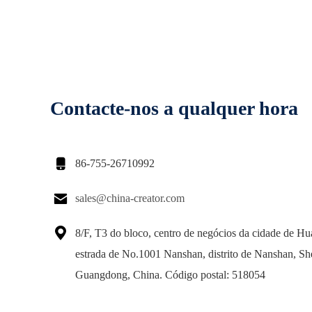
Contacte-nos a qualquer hora

86-755-26710992

sales@china-creator.com

8/F, T3 do bloco, centro de negócios da cidade de Hua
estrada de No.1001 Nanshan, distrito de Nanshan, S
Guangdong, China. Código postal: 518054