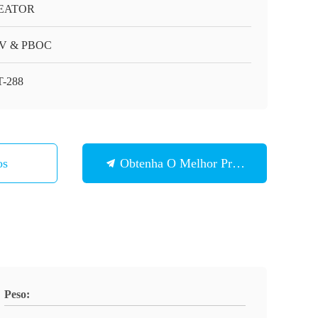
EATOR
V & PBOC
-288
os
Obtenha O Melhor Preço
Peso: