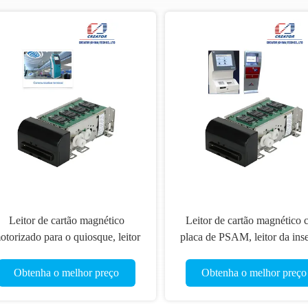
Leitor de cartão magnético
Leitor de cartão magnético c
orizado para o quiosque, leitor
placa de PSAM, leitor da inser
a inserção de Smart Card com
da C.C. 12V RFID de cartão 
relação RS232
quiosque
Obtenha o melhor preço
Obtenha o melhor preço