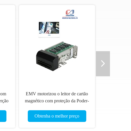
om
EMV motorizou o leitor de cartão
ção
magnético com proteção da Poder-
do
Falha, leitor da inserção de cartão
de IC
Obtenha o melhor preço