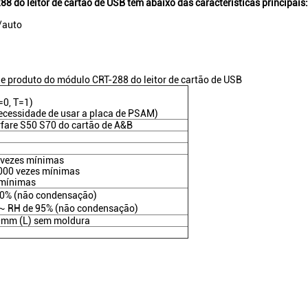
288 do leitor de cartão de USB tem abaixo das características principais:
/auto
o de produto do módulo CRT-288 do leitor de cartão de USB
=0, T=1)
ecessidade de usar a placa de PSAM)
fare S50 S70 do cartão de A&B
0 vezes mínimas
000 vezes mínimas
 mínimas
0% (não condensação)
 RH de 95% (não condensação)
0mm (L) sem moldura