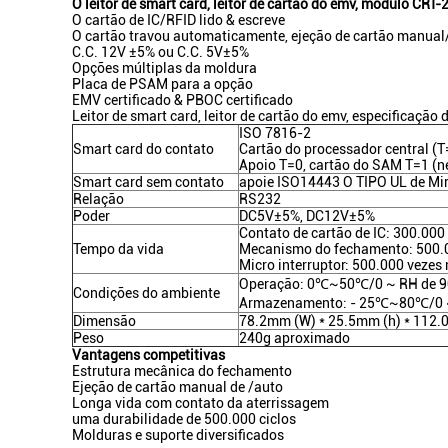
O leitor de smart card, leitor de cartão do emv, módulo CRT-
O cartão de IC/RFID lido & escreve
O cartão travou automaticamente, ejeção de cartão manual
C.C. 12V ±5% ou C.C. 5V±5%
Opções múltiplas da moldura
Placa de PSAM para a opção
EMV certificado & PBOC certificado
Leitor de smart card, leitor de cartão do emv, especificaçã
ISO 7816-2
Smart card do contato
Cartão do processador central (T
Apoio T=0, cartão do SAM T=1 (n
Smart card sem contato
apoie ISO14443 O TIPO UL de Mir
Relação
RS232
Poder
DC5V±5%, DC12V±5%
Contato de cartão de IC: 300.00
Tempo da vida
Mecanismo do fechamento: 500.
Micro interruptor: 500.000 vezes
Operação: 0℃~50℃/0 ~ RH de 9
Condições do ambiente
Armazenamento: - 25℃~80℃/0 ~
Dimensão
78.2mm (W) * 25.5mm (h) * 112.
Peso
240g aproximado
Vantagens competitivas
Estrutura mecânica do fechamento
Ejeção de cartão manual de /auto
Longa vida com contato da aterrissagem
uma durabilidade de 500.000 ciclos
Molduras e suporte diversificados