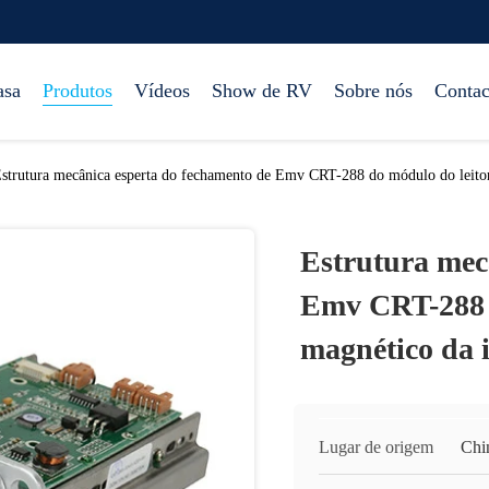
asa
Produtos
Vídeos
Show de RV
Sobre nós
Contac
strutura mecânica esperta do fechamento de Emv CRT-288 do módulo do leitor
Estrutura mec
Emv CRT-288 d
magnético da 
Lugar de origem
Chi