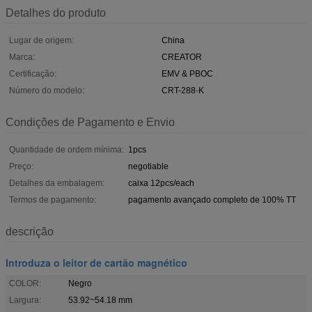
Detalhes do produto
Lugar de origem:
China
Marca:
CREATOR
Certificação:
EMV & PBOC
Número do modelo:
CRT-288-K
Condições de Pagamento e Envio
Quantidade de ordem mínima:
1pcs
Preço:
negotiable
Detalhes da embalagem:
caixa 12pcs/each
Termos de pagamento:
pagamento avançado completo de 100% TT
descrição
Introduza o leitor de cartão magnético
COLOR:
Negro
Largura:
53.92~54.18 mm