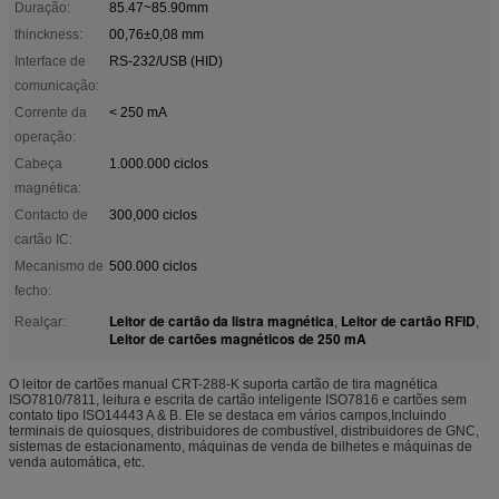
Duração:
85.47~85.90mm
thinckness:
00,76±0,08 mm
Interface de
RS-232/USB (HID)
comunicação:
Corrente da
< 250 mA
operação:
Cabeça
1.000.000 ciclos
magnética:
Contacto de
300,000 ciclos
cartão IC:
Mecanismo de
500.000 ciclos
fecho:
Leitor de cartão da listra magnética
Leitor de cartão RFID
Realçar:
,
,
Leitor de cartões magnéticos de 250 mA
O leitor de cartões manual CRT-288-K suporta cartão de tira magnética
ISO7810/7811, leitura e escrita de cartão inteligente ISO7816 e cartões sem
contato tipo ISO14443 A & B. Ele se destaca em vários campos,Incluindo
terminais de quiosques, distribuidores de combustível, distribuidores de GNC,
sistemas de estacionamento, máquinas de venda de bilhetes e máquinas de
venda automática, etc.