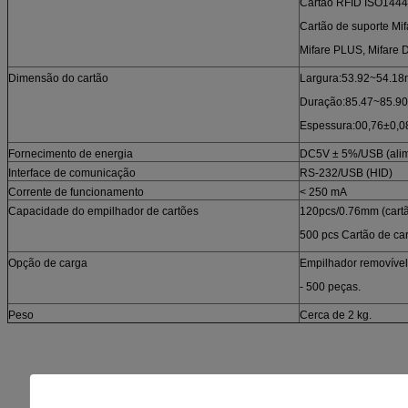
Cartão RFID ISO14443
Cartão de suporte Mi
Mifare PLUS, Mifare D
Dimensão do cartão
Largura:53.92~54.1
Duração:85.47~85.
Espessura:00,76±0,
Fornecimento de energia
DC5V ± 5%/USB (ali
Interface de comunicação
RS-232/USB (HID)
Corrente de funcionamento
< 250 mA
Capacidade do empilhador de cartões
120pcs/0.76mm (cart
500 pcs Cartão de c
Opção de carga
Empilhador removível
- 500 peças.
Peso
Cerca de 2 kg.