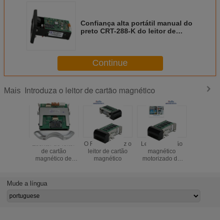
Confiança alta portátil manual do
preto CRT-288-K do leitor de
cartão magnético 250mA
Continue
Introduza o leitor de cartão magnético
Mais
Escritor do leitor
O RFID introduz o
Leitor de cartão
Leitor de
de cartão
leitor de cartão
magnético
magnéti
magnético de
magnético
motorizado da
inserção
DC5V, leitor de
inserção
cartão CRT-288-B
da listra
Mude a língua
magnética do Usb