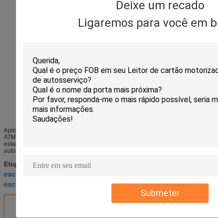
Deixe um recado
Ligaremos para você em b
Aplicação do produto do leitor de cartões manual CRT-288-K
ATM, Kiosque Terminals, Máquina de consulta de mídia, Sistemas de
estacionamento, Máquinas de venda de bilhetes, Máquinas de venda
automática
leitor de cartão da listra magnética
Etiquetas:
,
escritor do leitor de cartão magnético
,
escritor do leitor de cartão do rfid
Submeter
Obter o melhor preço para