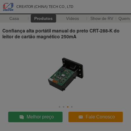
CREATOR (CHINA) TECH CO., LTD
Casa
Produtos
Vídeos
Show de RV
Quem
Confiança alta portátil manual do preto CRT-288-K do
leitor de cartão magnético 250mA
Melhor preço
Fale Conosco