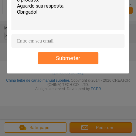
do cartão do distribuidor da personalização de Smart
Card
Inquérito agora
Mude a língua
Portuguese
Submeter
Casa
|
Sobre nós
|
Mapa do Site
|
Política de privacidade
Opinião do Desktop
China leitor de cartão manual supplier.
Copyright © 2014 - 2026 CREATOR
(CHINA) TECH CO., LTD.
All rights reserved. Developed by
ECER
Bate-papo
Pedir um